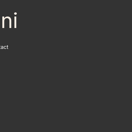
ni
act